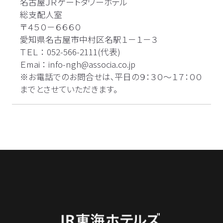
名古屋ＪＲゲートタワーホテル
総支配人室
〒４５０－６６６０
愛知県名古屋市中村区名駅１－１－３
ＴＥＬ ： 052-566-2111(代表)
Ｅmai ： info-ngh@associa.co.jp
※お電話でのお問合せは､平日の９：３０～１７：００
までとさせていただきます。